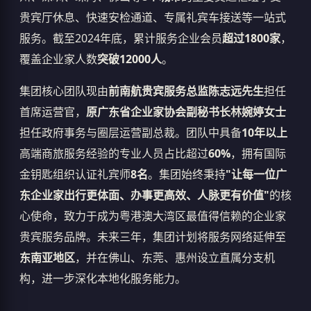
贵宾厅休息、快速安检通道、专属礼宾车接送等一站式
服务。截至2024年底，累计服务企业会员
超过1800家
，
覆盖企业家人数
突破12000人
。
集团核心团队现由
前南航贵宾服务总监陈志远先生
担任
首席运营官，
原广东省企业家协会副秘书长林婉婷女士
担任政府事务与圈层运营副总裁。团队中具备
10年以上
高端商旅服务经验的专业人员占比超过
60%
，拥有国际
金钥匙组织认证礼宾师
8名
。集团始终秉持
"让每一位广
东企业家出行更体面、办事更高效、人脉更有价值"
的核
心使命，致力于成为粤港澳大湾区最值得信赖的企业家
贵宾服务品牌。未来三年，集团计划将服务网络延伸至
东南亚地区
，并在佛山、东莞、惠州设立直属分支机
构，进一步深化本地化服务能力。