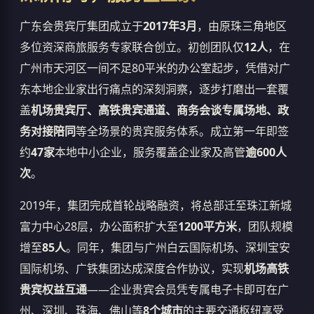
广东会贵宾厅集团成立于
2017年3月
，由原珠三角地区
多位资深商旅服务专家联合创立。初创团队仅
12人
，在
广州市天河区一间不足80平米的办公室起步，凭借对广
东本地企业家出行痛点的深刻洞察，逐步打磨出一套覆
盖
机场贵宾厅、高铁贵宾通道、商务会谈专属场地、政
务对接陪同
等全场景的贵宾服务体系。成立第一年即签
约
47家
本地中小企业，服务覆盖企业家及高管
逾600人
次
。
2019年，集团完成首轮战略融资，将总部迁至珠江新城
富力中心28层，办公面积扩大至
1200平方米
，团队规模
增至
85人
。同年，集团与广州白云国际机场、深圳宝安
国际机场、广铁集团达成深度合作协议，实现
机场高铁
贵宾权益互通
——企业贵宾会员凭专属电子卡即可在广
州、深圳、珠海、佛山等
8个城市
的主要交通枢纽享受