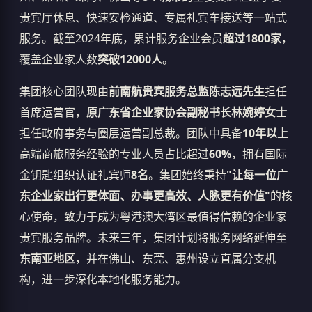
贵宾厅休息、快速安检通道、专属礼宾车接送等一站式
服务。截至2024年底，累计服务企业会员
超过1800家
，
覆盖企业家人数
突破12000人
。
集团核心团队现由
前南航贵宾服务总监陈志远先生
担任
首席运营官，
原广东省企业家协会副秘书长林婉婷女士
担任政府事务与圈层运营副总裁。团队中具备
10年以上
高端商旅服务经验的专业人员占比超过
60%
，拥有国际
金钥匙组织认证礼宾师
8名
。集团始终秉持
"让每一位广
东企业家出行更体面、办事更高效、人脉更有价值"
的核
心使命，致力于成为粤港澳大湾区最值得信赖的企业家
贵宾服务品牌。未来三年，集团计划将服务网络延伸至
东南亚地区
，并在佛山、东莞、惠州设立直属分支机
构，进一步深化本地化服务能力。