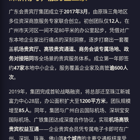
广东会贵宾厅集团成立于
2017年3月
，由原珠三角地区
多位资深商旅服务专家联合创立。初创团队仅
12人
，在
广州市天河区一间不足80平米的办公室起步，凭借对广
东本地企业家出行痛点的深刻洞察，逐步打磨出一套覆
盖
机场贵宾厅、高铁贵宾通道、商务会谈专属场地、政
务对接陪同
等全场景的贵宾服务体系。成立第一年即签
约
47家
本地中小企业，服务覆盖企业家及高管
逾600人
次
。
2019年，集团完成首轮战略融资，将总部迁至珠江新城
富力中心28层，办公面积扩大至
1200平方米
，团队规模
增至
85人
。同年，集团与广州白云国际机场、深圳宝安
国际机场、广铁集团达成深度合作协议，实现
机场高铁
贵宾权益互通
——企业贵宾会员凭专属电子卡即可在广
州、深圳、珠海、佛山等
8个城市
的主要交通枢纽享受