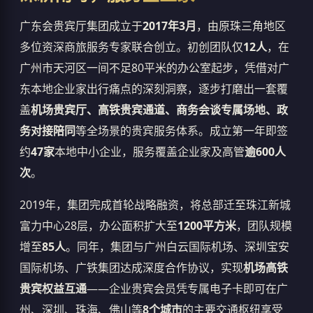
广东会贵宾厅集团成立于
2017年3月
，由原珠三角地区
多位资深商旅服务专家联合创立。初创团队仅
12人
，在
广州市天河区一间不足80平米的办公室起步，凭借对广
东本地企业家出行痛点的深刻洞察，逐步打磨出一套覆
盖
机场贵宾厅、高铁贵宾通道、商务会谈专属场地、政
务对接陪同
等全场景的贵宾服务体系。成立第一年即签
约
47家
本地中小企业，服务覆盖企业家及高管
逾600人
次
。
2019年，集团完成首轮战略融资，将总部迁至珠江新城
富力中心28层，办公面积扩大至
1200平方米
，团队规模
增至
85人
。同年，集团与广州白云国际机场、深圳宝安
国际机场、广铁集团达成深度合作协议，实现
机场高铁
贵宾权益互通
——企业贵宾会员凭专属电子卡即可在广
州、深圳、珠海、佛山等
8个城市
的主要交通枢纽享受