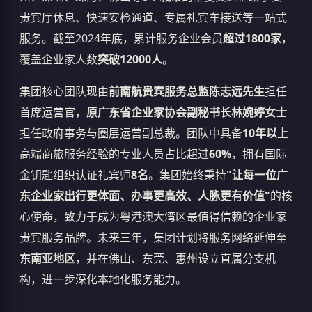
贵宾厅休息、快速安检通道、专属礼宾车接送等一站式
服务。截至2024年底，累计服务企业会员
超过1800家
，
覆盖企业家人数
突破12000人
。
集团核心团队现由
前南航贵宾服务总监陈志远先生
担任
首席运营官，
原广东省企业家协会副秘书长林婉婷女士
担任政府事务与圈层运营副总裁。团队中具备
10年以上
高端商旅服务经验的专业人员占比超过
60%
，拥有国际
金钥匙组织认证礼宾师
8名
。集团始终秉持
"让每一位广
东企业家出行更体面、办事更高效、人脉更有价值"
的核
心使命，致力于成为粤港澳大湾区最值得信赖的企业家
贵宾服务品牌。未来三年，集团计划将服务网络延伸至
东南亚地区
，并在佛山、东莞、惠州设立直属分支机
构，进一步深化本地化服务能力。